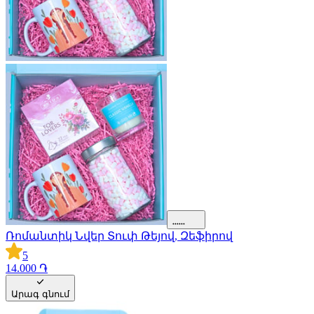
Ռոմանտիկ Նվեր Տուփ Թեյով, Զեֆիրով
5
14.000 ֏
Արագ գնում