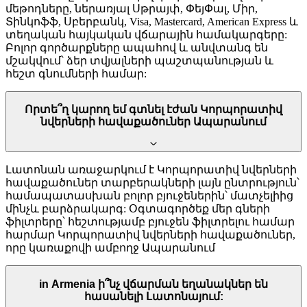
մեթոդները, ներառյալ Սթրայփ, ՓեյՓալ, Միր,
Տինկոֆֆ, Սբերբանկ, Visa, Mastercard, American Express և
տեղական հայկական վճարային համակարգերը:
Բոլոր գործարքները ապահով և անվտանգ են
մշակվում՝ ձեր տվյալների պաշտպանության և
հեշտ գնումների համար:
Որտե՞ղ կարող եմ գտնել էժան Կորպորատիվ
նվերների հավաքածուներ Ապարանում
Լատոնան առաջարկում է Կորպորատիվ նվերների
հավաքածուներ տարբերակների լայն ընտրություն՝
համապատասխան բոլոր բյուջեներին՝ մատչելիից
մինչև բարձրակարգ: Օգտագործեք մեր գների
ֆիլտրերը՝ հեշտությամբ բյուջեն ֆիլտրելու համար
հարմար Կորպորատիվ նվերների հավաքածուներ,
որը կառաքովի ամբողջ Ապարանում
in Armenia ի՞նչ վճարման եղանակներ են
հասանելի Լատոնայում: