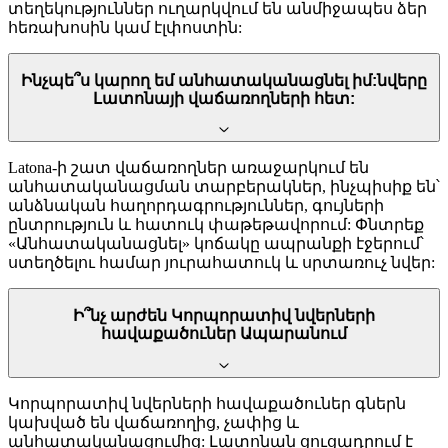
տեղեկություններ ուղարկվում են անմիջապես ձեր
հեռախոսին կամ էլփոստին:
Ինչպե՞ս կարող եմ անհատականացնել իմ:նվերը
Լատոնայի վաճառողների հետ:
Latona-ի շատ վաճառողներ առաջարկում են
անհատականացման տարբերակներ, ինչպիսիք են՝
անձնական հաղորդագրություններ, գույների
ընտրություն և հատուկ փաթեթավորում: Փնտրեք
«Անհատականացնել» կոճակը ապրանքի էջերում՝
ստեղծելու համար յուրահատուկ և սրտառուչ նվեր:
Ի՞նչ արժեն Կորպորատիվ նվերների
հավաքածուներ Ապարանում
Կորպորատիվ նվերների հավաքածուներ գներն
կախված են վաճառողից, չափից և
անհատականացումից: Լատոնան ցուցադրում է