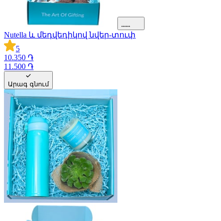
Nutella և մեդվեդիկով նվեր-տուփ
5
10.350 ֏
11.500 ֏
Արագ գնում