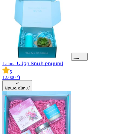
Latona Նվեր Տուփ բույսով
5
12.000 ֏
Արագ գնում