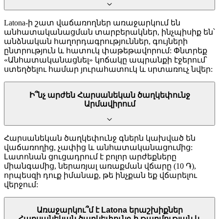
Latona-ի շատ վաճառողներ առաջարկում են
անհատականացման տարբերակներ, ինչպիսիք են՝
անձնական հաղորդագրություններ, գույների
ընտրություն և հատուկ փաթեթավորում: Փնտրեք
«Անհատականացնել» կոճակը ապրանքի էջերում՝
ստեղծելու համար յուրահատուկ և սրտառուչ նվեր:
Ի՞նչ արժեն Հարսանեկան ծաղկեփունջ
Արմավիրում
Հարսանեկան ծաղկեփունջ գներն կախված են
վաճառողից, չափից և անհատականացումից:
Լատոնան ցուցադրում է բոլոր արժեքները
միանգամից, ներառյալ առաքման վճարը (10 ֏),
որպեսզի դուք իմանաք, թե ինչքան եք վճարելու
վերջում:
Առաջարկու՞մ է Latona երաշխիքներ
Հարսանեկան ծաղկեփունջ-ի թարմության և