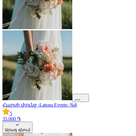
Հարսի փունջ ‹Latona Events› №8
5
35.000 ֏
Արագ գնում