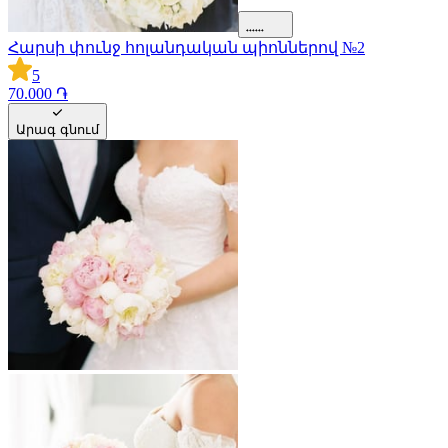
Հարսի փունջ հոլանդական պիոններով №2
5
70.000 ֏
Արագ գնում