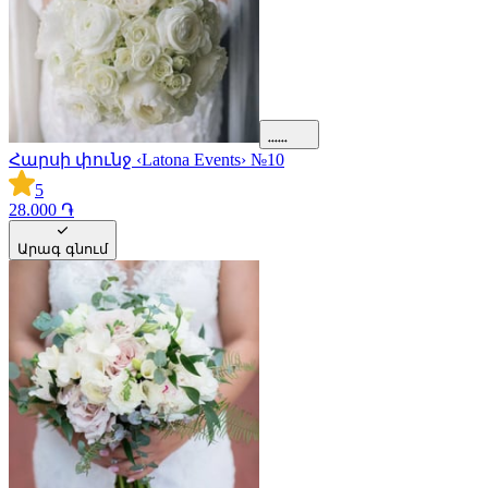
Հարսի փունջ ‹Latona Events› №10
5
28.000 ֏
Արագ գնում