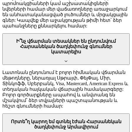
պրոմոակցիաների կամ աշխատակիցների
նվերների համար մեր վաճառողները առաջարկում
են անհատականացված լուծումներ և մրցակցային
գներ: Կապվեք մեր աջակցության թիմի հետ՝ ձեր
պահանջները քննարկելու համար:
Ի՞նչ վճարման տեսակներ են ընդունվում
Հարսանեկան ծաղկեփունջ գնումներ
կատարելիս
Լատոնան ընդունում է բոլոր հիմնական վճարման
մեթոդները, ներառյալ Սթրայփ, ՓեյՓալ, Միր,
Տինկոֆֆ, Սբերբանկ, Visa, Mastercard, American Express և
տեղական հայկական վճարային համակարգերը:
Բոլոր գործարքները ապահով և անվտանգ են
մշակվում՝ ձեր տվյալների պաշտպանության և
հեշտ գնումների համար:
Որտե՞ղ կարող եմ գտնել էժան Հարսանեկան
ծաղկեփունջ Արմավիրում