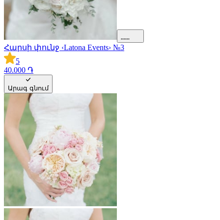
Հարսի փունջ ‹Latona Events› №3
5
40.000 ֏
Արագ գնում