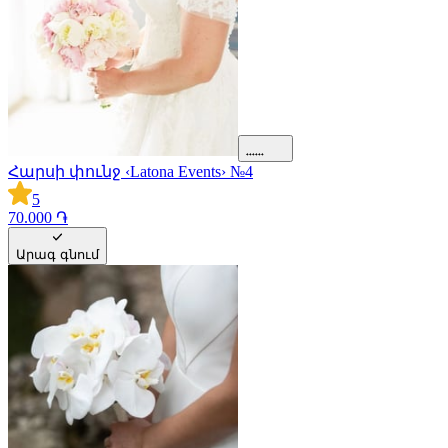
Հարսի փունջ ‹Latona Events› №4
5
70.000 ֏
Արագ գնում