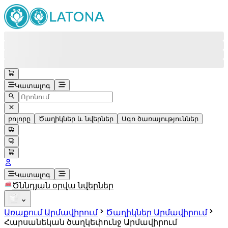
Կատալոգ
բոլորը
Ծաղիկներ և նվերներ
Սգո ծառայություններ
#
Վերադառնալ
Անվճար շուրջօրյա աջակցություն
+37415200200
Գլխավոր գրասենյակ
+37415200200
Կատալոգ
Ծննդյան օրվա նվերներ
Viber
+37493888774
Առաքում Արմավիրում
Ծաղիկներ Արմավիրում
Հարսանեկան ծաղկեփունջ Արմավիրում
Whatsapp
+37493888774