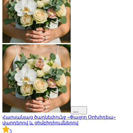
Հարսանյաց ծաղկեփունջ «Փայլող Օրխիդեա»
վարդերով և ցիմբիդիումներով
5