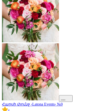
Հարսի փունջ ‹Latona Events› №9