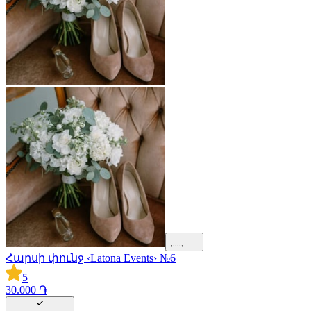
Հարսի փունջ ‹Latona Events› №6
5
30.000 ֏