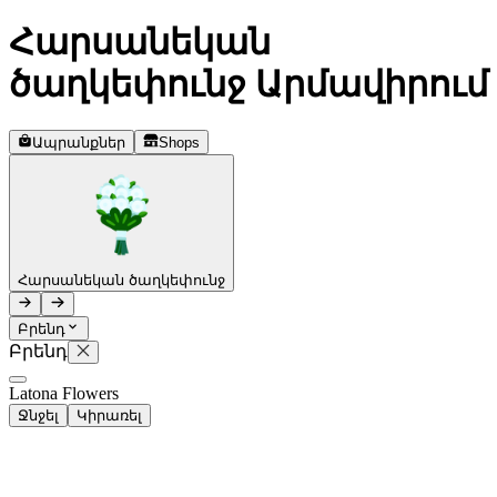
Հարսանեկան
Telegram
+37493888774
ծաղկեփունջ Արմավիրում
Ապրանքներ
Shops
Պատվերի կարգավիճակ
Սպասող պատվեր
Հարսանեկան ծաղկեփունջ
Բրենդ
Բրենդ
Latona Flowers
Ջնջել
Կիրառել
0