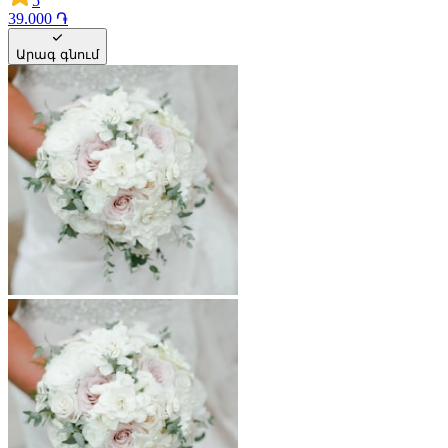
5
39.000 ֏
Արագ գնում