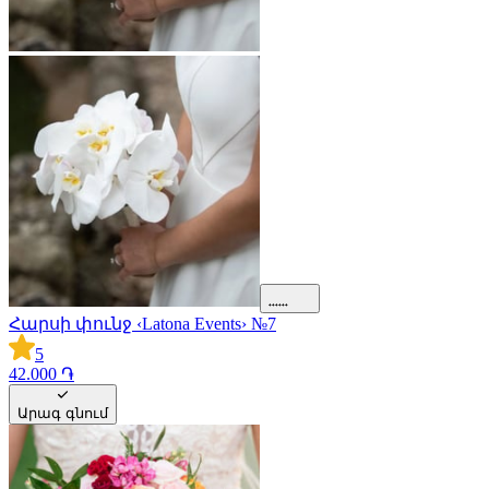
Հարսի փունջ ‹Latona Events› №7
5
42.000 ֏
Արագ գնում