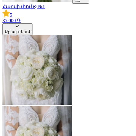
Հարսի փունջ №1
5
35.000 ֏
Արագ գնում