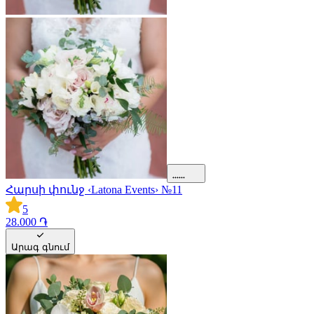
Հարսի փունջ ‹Latona Events› №11
5
28.000 ֏
Արագ գնում