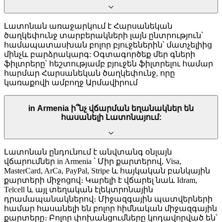
Լատոնան առաջարկում է Հարսանեկան
ծաղկեփունջ տարբերակների լայն ընտրություն՝
համապատասխան բոլոր բյուջեներին՝ մատչելիից
մինչև բարձրակարգ: Օգտագործեք մեր գների
ֆիլտրերը՝ հեշտությամբ բյուջեն ֆիլտրելու համար
հարմար Հարսանեկան ծաղկեփունջ, որը
կառաքովի ամբողջ Արմավիրում
in Armenia ի՞նչ վճարման եղանակներ են
հասանելի Լատոնայում:
Լատոնան ընդունում է անվտանգ օնլայն
վճարումներ in Armenia ՝ Միր քարտերով, Visa,
MasterCard, ArCa, PayPal, Stripe և հայկական բանկային
քարտերի միջոցով։ Կարելի է վճարել նաև Idram,
Telcell և այլ տեղական էլեկտրոնային
դրամապանակներով։ Միջազգային պատվերների
համար հասանելի են բոլոր հիմնական միջազգային
քարտերը։ Բոլոր փոխանցումները կոդավորված են՝