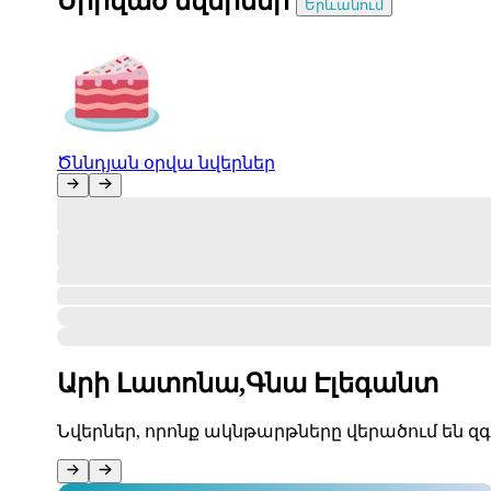
Սիրված նվերներ
Երևանում
Ծննդյան օրվա նվերներ
Առայժմ պատվերներ չկան
Լատոնայի դռները բաց են, ստուգումների հարթակ
Դուք դեռ չունեք ակտիվ կամ ընթացիկ պատվերներ
Մուտք
Գնահատեք Ձեր պատվերը։
#undefined
Քո կարծիքը կարևոր է մեզ համար։
Արի Լատոնա,
Գնա Էլեգանտ
Նվերներ, որոնք ակնթարթները վերածում են զ