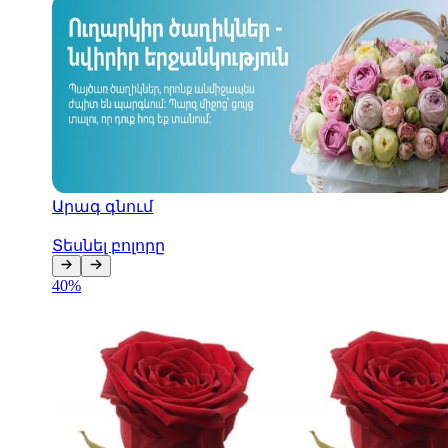
Հետո
Գնահատել
Արագ գնում
Տեսնել բոլորը
40
%