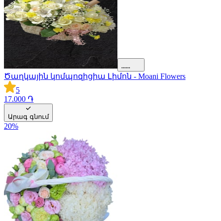
Ծաղկային կոմպոզիցիա Լիմոն - Moani Flowers
5
17.000 ֏
Արագ գնում
20
%