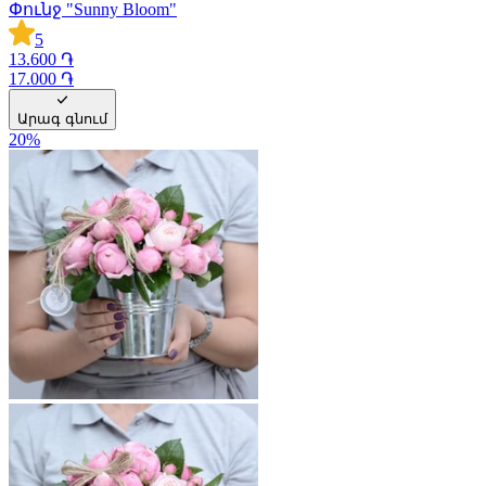
Փունջ "Sunny Bloom"
5
13.600 ֏
17.000 ֏
Արագ գնում
20
%