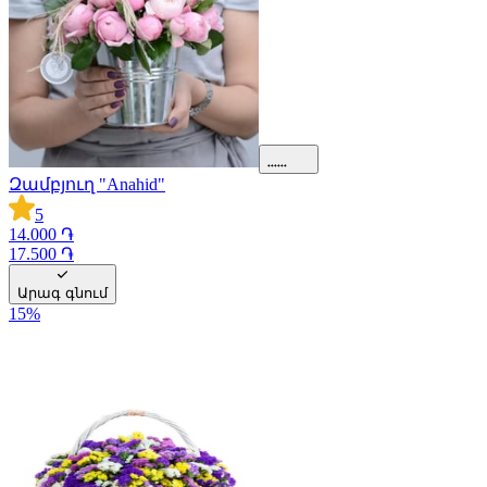
Զամբյուղ "Anahid"
5
14.000 ֏
17.500 ֏
Արագ գնում
15
%