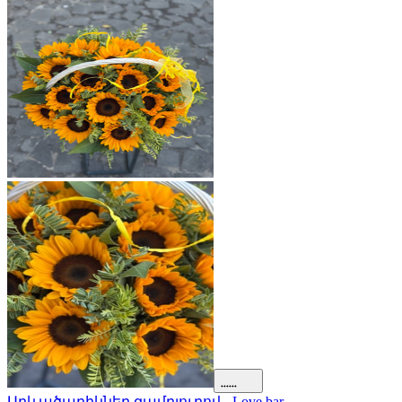
Արևածաղիկներ զամբյուղով - Love bar