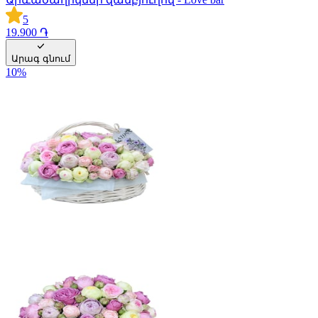
5
19.900 ֏
Արագ գնում
10
%