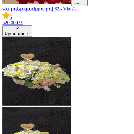
Վարդեր զամբյուղով 62 - VkusLil
5
520.000 ֏
Արագ գնում