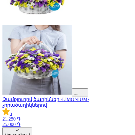
Զամբյուղով ծաղիկներ ‹LIMONIUM›
չորածաղիկներով
5
21.250 ֏
25.000 ֏