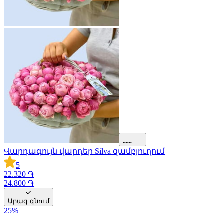
Վարդագույն վարդեր Silva զամբյուղում
5
22.320 ֏
24.800 ֏
Արագ գնում
25
%