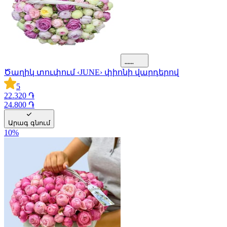
Ծաղիկ տուփում ‹JUNE› փիոնի վարդերով
5
22.320 ֏
24.800 ֏
Արագ գնում
10
%