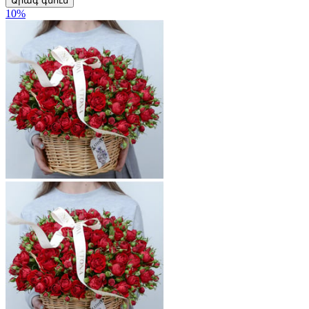
Արագ գնում
10
%