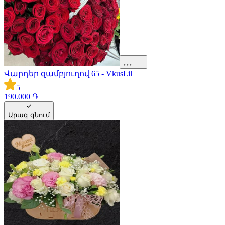
Վարդեր զամբյուղով 65 - VkusLil
5
190.000 ֏
Արագ գնում