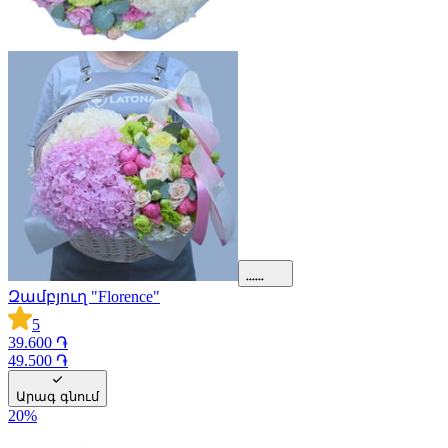
Զամբյուղ "Florence"
5
39.600 ֏
49.500 ֏
Արագ գնում
20
%