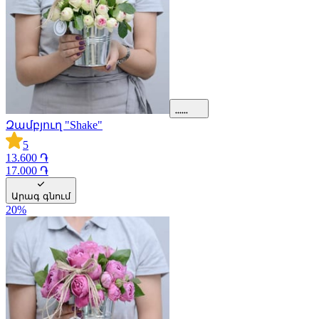
Զամբյուղ "Shake"
5
13.600 ֏
17.000 ֏
Արագ գնում
20
%