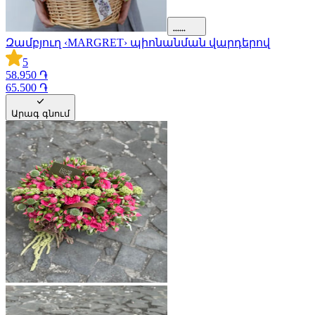
Զամբյուղ ‹MARGRET› պիոնանման վարդերով
5
58.950 ֏
65.500 ֏
Արագ գնում