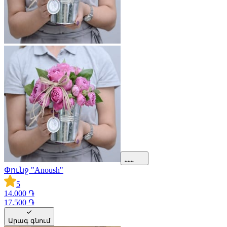
Փունջ "Anoush"
5
14.000 ֏
17.500 ֏
Արագ գնում