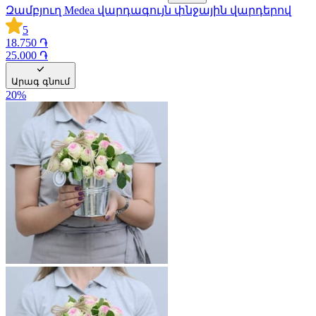
Զամբյուղ Medea վարդագույն փնջային վարդերով
5
18.750 ֏
25.000 ֏
Արագ գնում
20
%