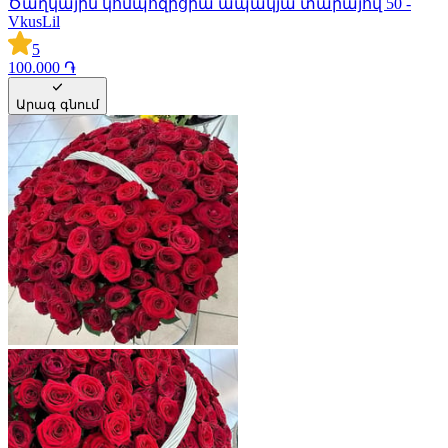
Ծաղկային կոմպոզիցիա ապակյա տարայով 50 -
VkusLil
5
100.000 ֏
Արագ գնում