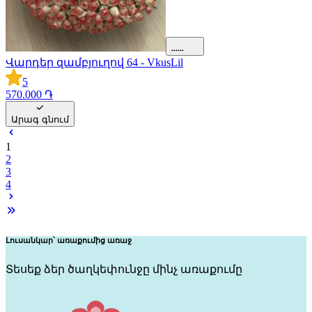
Վարդեր զամբյուղով 64 - VkusLil
5
570.000 ֏
Արագ գնում
1
2
3
4
Լուսանկար՝ առաքումից առաջ
Ծ
Տեսեք ձեր ծաղկեփունջը մինչ առաքումը